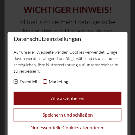
WICHTIGER HINWEIS!
Aktuell sind vermehrt betrügerische
Nachrichten im Umlauf, bei denen
Datenschutzeinstellungen
versucht wird, über WhatsApp oder
SERLESBAHNEN
gefälschte Links an Kreditkarten- und
Auf unserer Webseite werden Cookies verwendet. Einige
Zahlungsdaten zu gelangen.
davon werden zwingend benötigt, während es uns andere
ermöglichen, Ihre Nutzererfahrung auf unserer Webseite
zu verbessern.
Das Hotel Burgstall fordert niemals
Essentiell
Marketing
per WhatsApp oder über nicht
offizielle Kanäle zur Eingabe von
Alle akzeptieren
Zahlungsdaten auf.
Zahlungen erfolgen ausschließlich
Speichern und schließen
über unsere offiziellen
Nur essentielle Cookies akzeptieren
Buchungswege oder direkt bei uns im