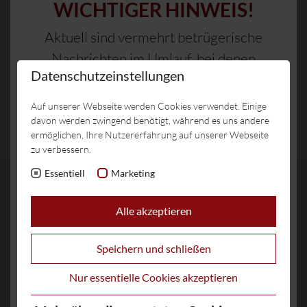
WICHTIGER HINWEIS!
Aktuell sind vermehrt betrügerische
Nachrichten im Umlauf, bei denen
Datenschutzeinstellungen
versucht wird, über WhatsApp oder
ABSENDEN
gefälschte Links an Kreditkarten- und
Auf unserer Webseite werden Cookies verwendet. Einige
Zahlungsdaten zu gelangen.
davon werden zwingend benötigt, während es uns andere
ermöglichen, Ihre Nutzererfahrung auf unserer Webseite
zu verbessern.
Das Hotel Burgstall fordert niemals
Essentiell
Marketing
per WhatsApp oder über nicht
offizielle Kanäle zur Eingabe von
Alle akzeptieren
Livecams
Wetter
Events
Zahlungsdaten auf.
Zahlungen erfolgen ausschließlich
Speichern und schließen
über unsere offiziellen
Nur essentielle Cookies akzeptieren
Buchungswege oder direkt bei uns im
Lage /
Haus